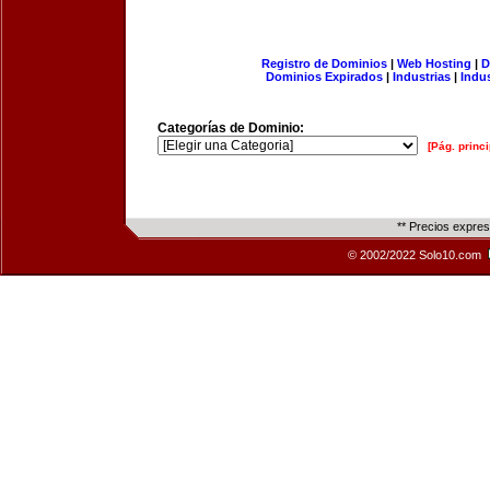
Registro de Dominios
|
Web Hosting
|
D
Dominios Expirados
|
Industrias
|
Indu
Categorías de Dominio:
[Pág. princi
** Precios expre
© 2002/2022 Solo10.com