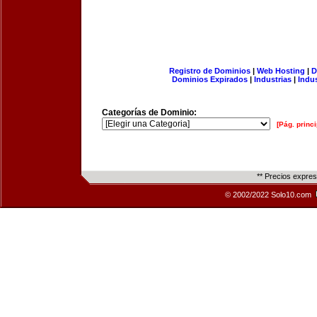
Registro de Dominios
|
Web Hosting
|
D
Dominios Expirados
|
Industrias
|
Indu
Categorías de Dominio:
[Pág. princi
** Precios expre
© 2002/2022 Solo10.com