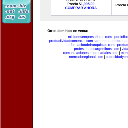
COMPRAR AHORA
Precio $
1,995.00
Precio 
COMPRAR AHORA
Otros dominios en venta:
misionesempresariales.com
|
portfoli
productividadcomercial.com
|
arriendodepropieda
informaciondefranquicias.com
|
produc
profesionalesargentinos.com
|
vid
comunicacionesempresariales.com
|
mer
mercadoregional.com
|
publicidadyp