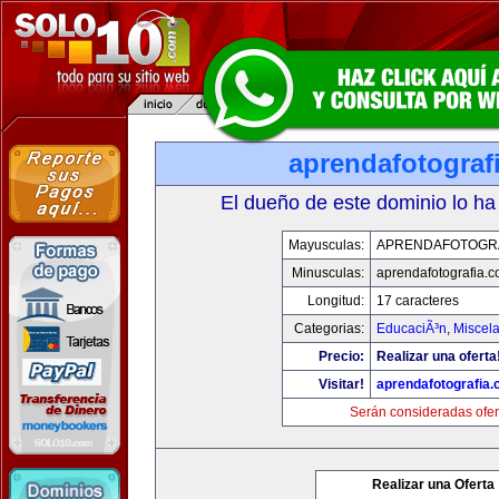
aprendafotograf
El dueño de este dominio lo ha
Mayusculas:
APRENDAFOTOGR
Minusculas:
aprendafotografia.
Longitud:
17 caracteres
Categorias:
EducaciÃ³n
,
Miscela
Precio:
Realizar una oferta
Visitar!
aprendafotografia
Serán consideradas ofer
Realizar una Oferta