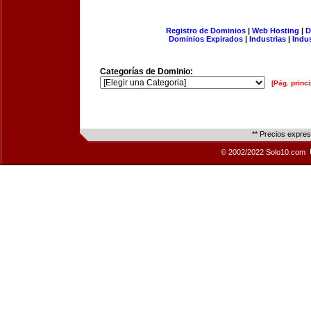
Registro de Dominios
|
Web Hosting
|
D
Dominios Expirados
|
Industrias
|
Indu
Categorías de Dominio:
[Pág. princi
** Precios expre
© 2002/2022 Solo10.com